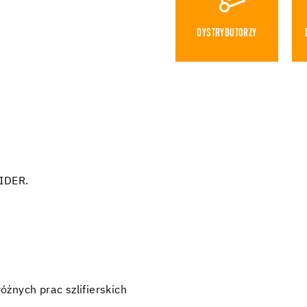
DYSTRYBUTORZY
PIDER.
żnych prac szlifierskich