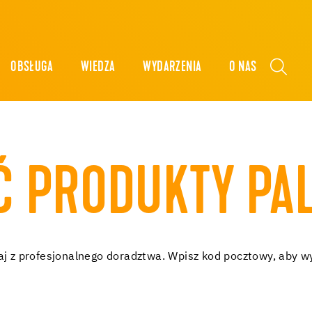
OBSŁUGA
WIEDZA
WYDARZENIA
O NAS
IĆ PRODUKTY P
taj z profesjonalnego doradztwa. Wpisz kod pocztowy, aby w