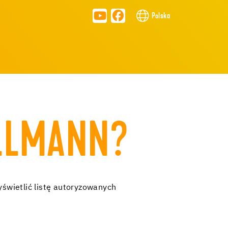
Polska
ALLMANN?
yświetlić listę autoryzowanych