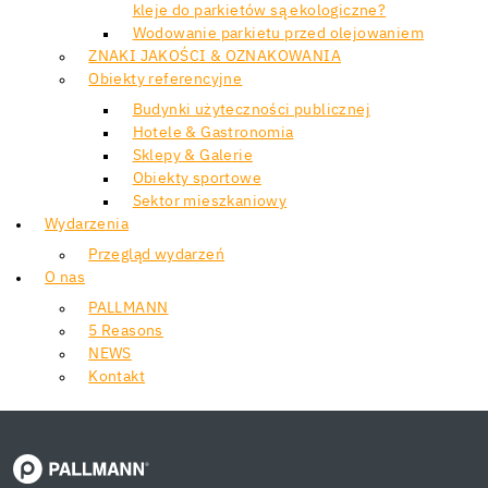
kleje do parkietów są ekologiczne?
Wodowanie parkietu przed olejowaniem
ZNAKI JAKOŚCI & OZNAKOWANIA
Obiekty referencyjne
Budynki użyteczności publicznej
Hotele & Gastronomia
Sklepy & Galerie
Obiekty sportowe
Sektor mieszkaniowy
Wydarzenia
Przegląd wydarzeń
O nas
PALLMANN
5 Reasons
NEWS
Kontakt