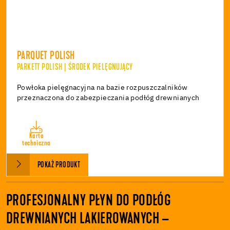
PARQUET POLISH
PARKETT POLISH | ŚRODEK PIELĘGNUJĄCY
Powłoka pielęgnacyjna na bazie rozpuszczalników
przeznaczona do zabezpieczania podłóg drewnianych
Karta
techniczna
POKAŻ PRODUKT
PROFESJONALNY PŁYN DO PODŁÓG
DREWNIANYCH LAKIEROWANYCH –