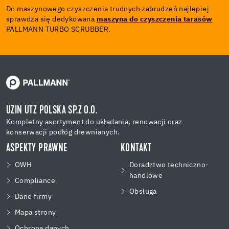
Do maszynowego czyszczenia trudnych zabrudzeń najlepiej
sprawdza się dedykowana
maszyna do czyszczenia tarasów
PALLMANN TURBO SCRUBBER.
UZIN UTZ POLSKA SP.Z O.O.
Kompletny asortyment do układania, renowacji oraz
konserwacji podłóg drewnianych.
ASPEKTY PRAWNE
KONTAKT
OWH
Doradztwo techniczno-
handlowe
Compliance
Obsługa
Dane firmy
Mapa strony
Ochrona danych