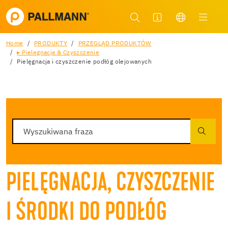
Home
PRODUKTY
PRZEGLĄD PRODUKTÓW
▸ Pielęgnacja & Czyszczenie
Pielęgnacja i czyszczenie podłóg olejowanych
PIELĘGNACJA, CZYSZCZENIE
I ŚRODKI DO PODŁÓG