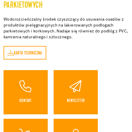
PARKIETOWYCH
Wodorozcieńczalny środek czyszczący do usuwania osadów z
produktów pielęgnacyjnych na lakierowanych podłogach
parkietowych i korkowych. Nadaje się również do podłóg z PVC,
kamienia naturalnego i sztucznego.
KARTA TECHNICZNA
A
KONTAKT
NEWSLETTER