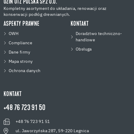
UZIN UTZ POLSKA SP.Z O.O.
Kompletny asortyment do układania, renowacji oraz
konserwacji podłóg drewnianych.
ASPEKTY PRAWNE
KONTAKT
OWH
Doradztwo techniczno-
handlowe
Compliance
Obsługa
Dane firmy
Mapa strony
Ochrona danych
KONTAKT
+48 76 723 91 50
+48 76 723 91 51
ul. Jaworzyńska 287, 59-220 Legnica