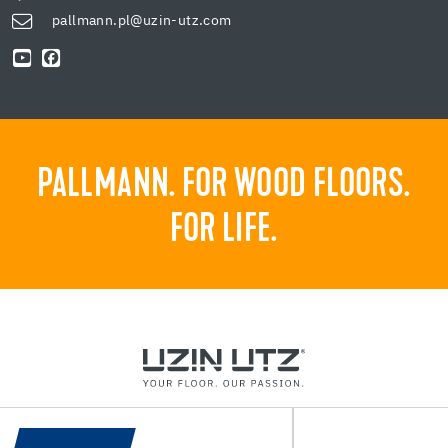
pallmann.pl@uzin-utz.com
PALLMANN. FOR WOOD FLOORS.
FOR LIFE.