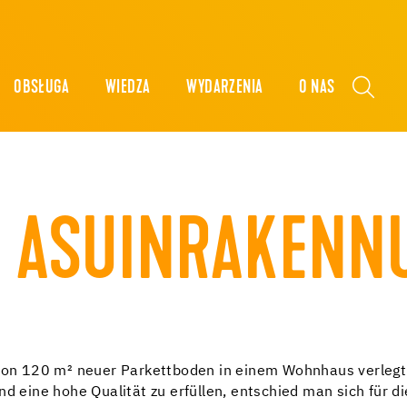
OBSŁUGA
WIEDZA
WYDARZENIA
O NAS
- ASUINRAKENN
 von 120 m² neuer Parkettboden in einem Wohnhaus verlegt
eine hohe Qualität zu erfüllen, entschied man sich für d