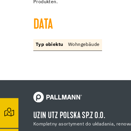
Produkten.
DATA
Typ obiektu
Wohngebäude
UZIN UTZ POLSKA SP.Z O.O.
Kompletny asortyment do układania, renowa