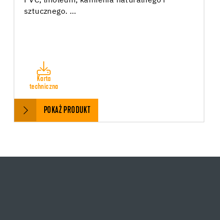
PVC, linoleum, kamienia naturalnego i
sztucznego. …
Karta
techniczna
POKAŻ PRODUKT