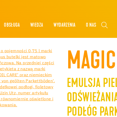
OBSŁUGA
WIEDZA
WYDARZENIA
O NAS
MAGIC
EMULSJA PIE
ODŚWIEŻANI
PODŁÓG PAR