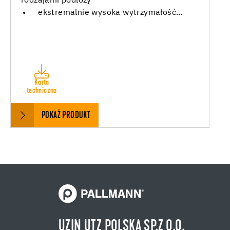
rodzajami podłoży
ekstremalnie wysoka wytrzymałość…
Karta
techniczna
POKAŻ PRODUKT
UZIN UTZ POLSKA SP.Z O.O.