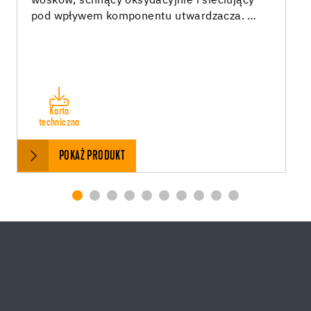
wosków, schnący oksydacyjnie i sieciujący
pod wpływem komponentu utwardzacza. …
Karta
techniczna
POKAŻ PRODUKT