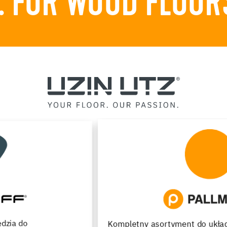
 FOR WOOD FLOORS.
Kompletny asortyment do układania, renowacji oraz