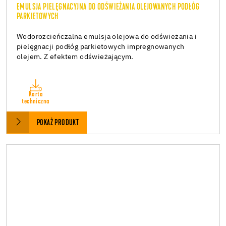
EMULSJA PIELĘGNACYJNA DO ODŚWIEŻANIA OLEJOWANYCH PODŁÓG
PARKIETOWYCH
Wodorozcieńczalna emulsja olejowa do odświeżania i
pielęgnacji podłóg parkietowych impregnowanych
olejem. Z efektem odświeżającym.
Karta
techniczna
POKAŻ PRODUKT