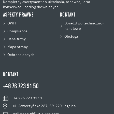
Kompletny asortyment do układania, renowacji oraz
konserwacji podłóg drewnianych.
ASPEKTY PRAWNE
KONTAKT
OWH
Doradztwo techniczno-
handlowe
Compliance
Obsługa
Dane firmy
Mapa strony
Ochrona danych
KONTAKT
+48 76 723 91 50
+48 76 723 91 51
ul. Jaworzyńska 287, 59-220 Legnica
pallmann.pl@uzin-utz.com